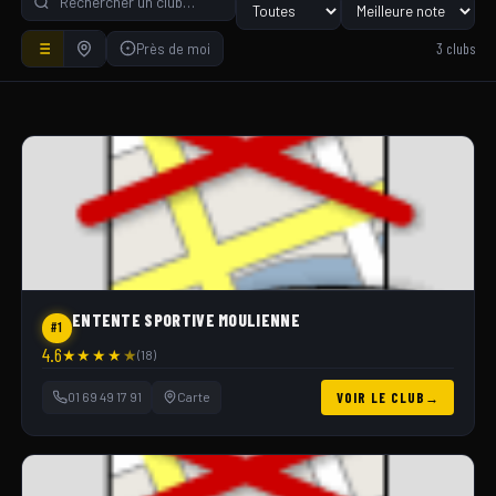
3 clubs
Près de moi
ENTENTE SPORTIVE MOULIENNE
#1
4.6
★
★
★
★
★
(18)
01 69 49 17 91
Carte
VOIR LE CLUB