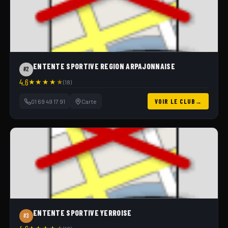
ENTENTE SPORTIVE REGION ARPAJONNAISE
#2
4.6
★
★
★
★
★
(18)
01 69 49 17 91
Carte
VOIR LE CLUB
ENTENTE SPORTIVE YERROISE
#3