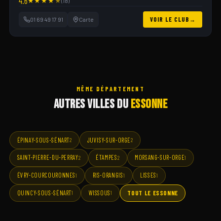
4.6
★
★
★
★
★
(18)
01 69 49 17 91
Carte
VOIR LE CLUB
MÊME DÉPARTEMENT
AUTRES VILLES DU
ESSONNE
ÉPINAY-SOUS-SÉNART
JUVISY-SUR-ORGE
2
2
SAINT-PIERRE-DU-PERRAY
ÉTAMPES
MORSANG-SUR-ORGE
2
2
1
ÉVRY-COURCOURONNES
RIS-ORANGIS
LISSES
1
1
1
QUINCY-SOUS-SÉNART
WISSOUS
TOUT LE ESSONNE
1
1