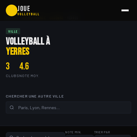
Aller
JOUE
🏐
au
VOLLEYBALL
ACCUEIL
ÎLE-DE-FRANCE
ESSONNE
YERRES
contenu
VILLE
VOLLEYBALL À
YERRES
3
4.6
CLUBS
NOTE MOY.
CHERCHER UNE AUTRE VILLE
NOTE MIN.
TRIER PAR