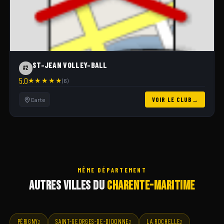
ST-JEAN VOLLEY-BALL
#2
5.0
★
★
★
★
★
(6)
Carte
VOIR LE CLUB
MÊME DÉPARTEMENT
AUTRES VILLES DU
CHARENTE-MARITIME
PÉRIGNY
SAINT-GEORGES-DE-DIDONNE
LA ROCHELLE
2
2
2