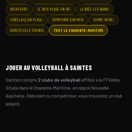
ROCHEFORT
LE BOIS-PLAGE-EN-RÉ
LA BRÉE-LES-BAINS
1
1
1
CHÂTELAILLON-PLAGE
DOMPIERRE-SUR-MER
CORME-ROYAL
1
1
1
AIGREFEUILLE-D'AUNIS
TOUT LE CHARENTE-MARITIME
1
JOUER AU VOLLEYBALL À SAINTES
Saintes compte
2 clubs de volleyball
affiliés à la FFVolley.
Située dans le Charente-Maritime, en région Nouvelle-
Aquitaine. Débutant ou compétiteur, vous trouverez un club
adapté.