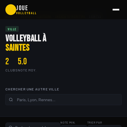
Aller
JOUE
🏐
au
VOLLEYBALL
ACCUEIL
NOUVELLE-AQUITAINE
CHARENTE-MARITIME
SAINTES
contenu
VILLE
VOLLEYBALL À
SAINTES
2
5.0
CLUBS
NOTE MOY.
CHERCHER UNE AUTRE VILLE
NOTE MIN.
TRIER PAR