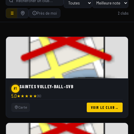
2 clubs
Près de moi
SAINTES VOLLEY-BALL-SVB
#1
5.0
★
★
★
★
★
(6)
Carte
VOIR LE CLUB