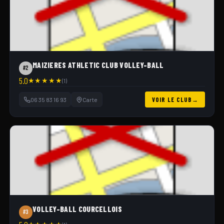
MAIZIERES ATHLETIC CLUB VOLLEY-BALL
#2
5.0
★
★
★
★
★
(1)
06 35 83 16 93
Carte
VOIR LE CLUB
VOLLEY-BALL COURCELLOIS
#3