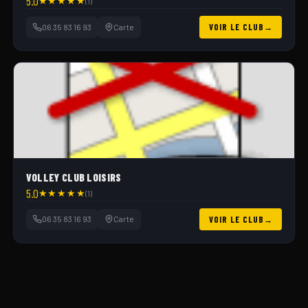
5.0
★
★
★
★
★
(1)
06 35 83 16 93
Carte
VOIR LE CLUB
VOLLEY CLUB LOISIRS
5.0
★
★
★
★
★
(1)
06 35 83 16 93
Carte
VOIR LE CLUB