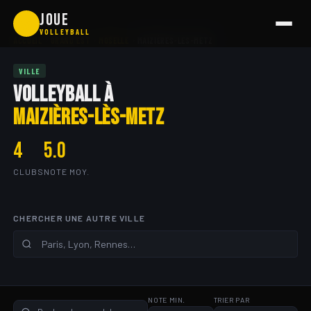
Aller
JOUE
🏐
au
VOLLEYBALL
ACCUEIL
GRAND EST
MOSELLE
MAIZIÈRES-LÈS-METZ
contenu
VILLE
VOLLEYBALL À
MAIZIÈRES-LÈS-METZ
4
5.0
CLUBS
NOTE MOY.
CHERCHER UNE AUTRE VILLE
NOTE MIN.
TRIER PAR