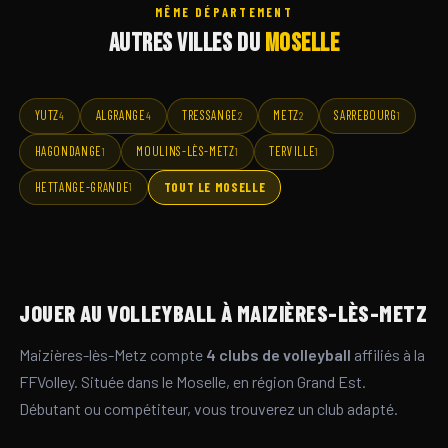
MÊME DÉPARTEMENT
AUTRES VILLES DU
MOSELLE
YUTZ
ALGRANGE
TRESSANGE
METZ
SARREBOURG
4
4
2
2
1
HAGONDANGE
MOULINS-LÈS-METZ
TERVILLE
1
1
1
HETTANGE-GRANDE
TOUT LE MOSELLE
1
JOUER AU VOLLEYBALL À MAIZIÈRES-LÈS-METZ
Maizières-lès-Metz compte
4 clubs de volleyball
affiliés à la
FFVolley. Située dans le Moselle, en région Grand Est.
Débutant ou compétiteur, vous trouverez un club adapté.