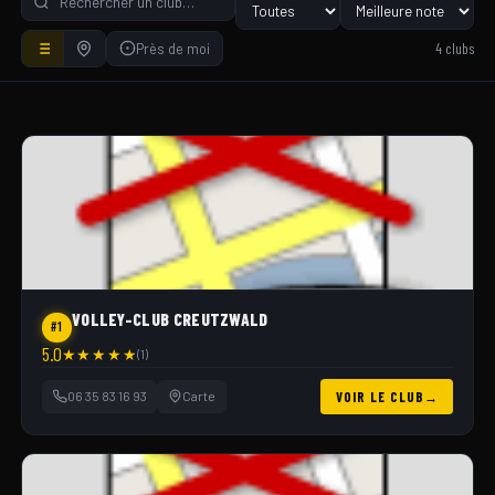
4 clubs
Près de moi
VOLLEY-CLUB CREUTZWALD
#1
5.0
★
★
★
★
★
(1)
06 35 83 16 93
Carte
VOIR LE CLUB