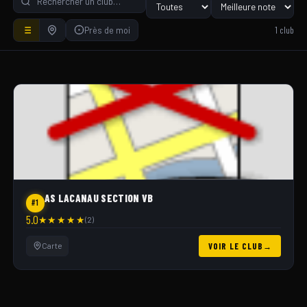
1 club
Près de moi
AS LACANAU SECTION VB
#1
5.0
★
★
★
★
★
(2)
Carte
VOIR LE CLUB