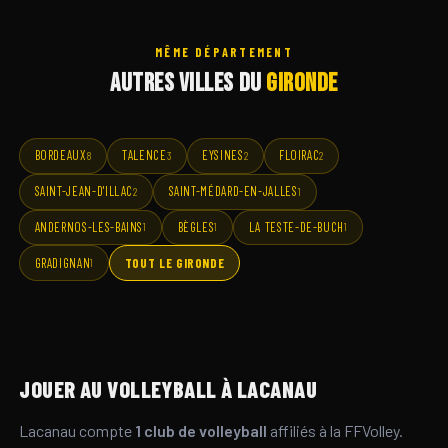
MÊME DÉPARTEMENT
AUTRES VILLES DU
GIRONDE
BORDEAUX
TALENCE
EYSINES
FLOIRAC
8
3
2
2
SAINT-JEAN-D'ILLAC
SAINT-MÉDARD-EN-JALLES
2
1
ANDERNOS-LES-BAINS
BÈGLES
LA TESTE-DE-BUCH
1
1
1
GRADIGNAN
TOUT LE GIRONDE
1
JOUER AU VOLLEYBALL À LACANAU
Lacanau compte
1 club de volleyball
affiliés à la FFVolley.