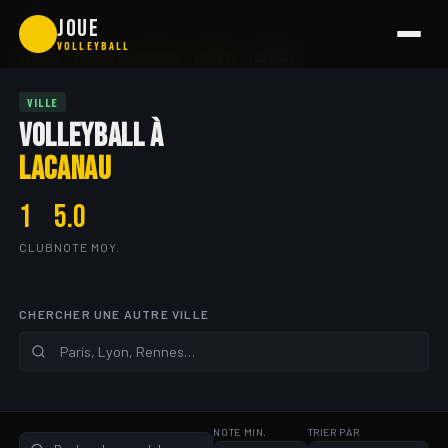
Aller
JOUE
🏐
au
VOLLEYBALL
ACCUEIL
NOUVELLE-AQUITAINE
GIRONDE
LACANAU
contenu
VILLE
VOLLEYBALL À
LACANAU
1
5.0
CLUB
NOTE MOY.
CHERCHER UNE AUTRE VILLE
NOTE MIN.
TRIER PAR