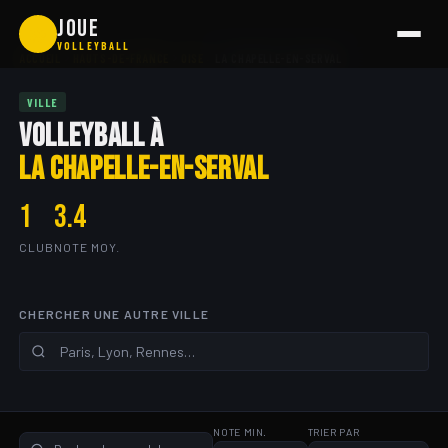
Aller
JOUE
🏐
au
VOLLEYBALL
ACCUEIL
HAUTS-DE-FRANCE
OISE
LA CHAPELLE-EN-SERVAL
contenu
VILLE
VOLLEYBALL À
LA CHAPELLE-EN-SERVAL
1
3.4
CLUB
NOTE MOY.
CHERCHER UNE AUTRE VILLE
NOTE MIN.
TRIER PAR