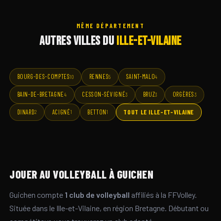
MÊME DÉPARTEMENT
AUTRES VILLES DU
ILLE-ET-VILAINE
BOURG-DES-COMPTES
RENNES
SAINT-MALO
10
5
4
BAIN-DE-BRETAGNE
CESSON-SÉVIGNÉ
BRUZ
ORGÈRES
4
3
3
3
DINARD
ACIGNÉ
BETTON
TOUT LE ILLE-ET-VILAINE
2
1
1
JOUER AU VOLLEYBALL À GUICHEN
Guichen compte
1 club de volleyball
affiliés à la FFVolley.
Située dans le Ille-et-Vilaine, en région Bretagne. Débutant ou