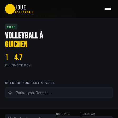
Aller
JOUE
🏐
au
VOLLEYBALL
ACCUEIL
BRETAGNE
ILLE-ET-VILAINE
GUICHEN
contenu
VILLE
VOLLEYBALL À
GUICHEN
1
4.7
CLUB
NOTE MOY.
CHERCHER UNE AUTRE VILLE
NOTE MIN.
TRIER PAR