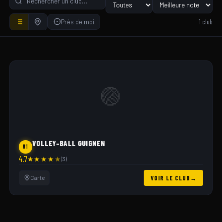
1 club
Près de moi
🏐
VOLLEY-BALL GUIGNEN
#1
4.7
★
★
★
★
★
(3)
Carte
VOIR LE CLUB