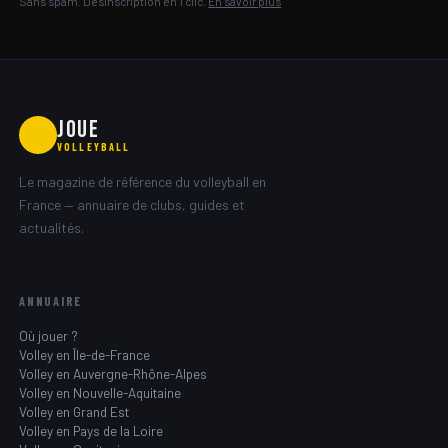
Sans spam. Désinscription en 1 clic.
En savoir plus
JOUE
🏐
VOLLEYBALL
Le magazine de référence du volleyball en
France — annuaire de clubs, guides et
actualités.
ANNUAIRE
Où jouer ?
Volley en Île-de-France
Volley en Auvergne-Rhône-Alpes
Volley en Nouvelle-Aquitaine
Volley en Grand Est
Volley en Pays de la Loire