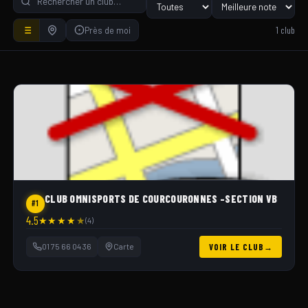
1 club
Près de moi
CLUB OMNISPORTS DE COURCOURONNES -SECTION VB
#1
4.5
★
★
★
★
★
(4)
01 75 66 04 36
Carte
VOIR LE CLUB