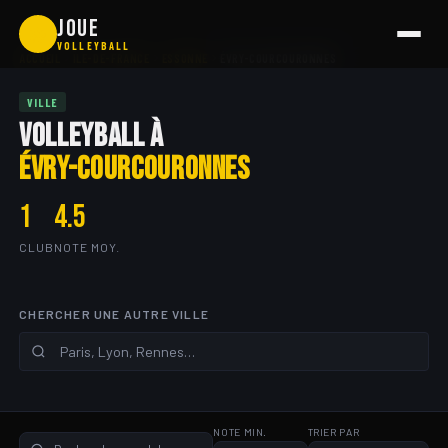
Aller
JOUE
🏐
au
VOLLEYBALL
ACCUEIL
ÎLE-DE-FRANCE
ESSONNE
ÉVRY-COURCOURONNES
contenu
VILLE
VOLLEYBALL À
ÉVRY-COURCOURONNES
1
4.5
CLUB
NOTE MOY.
CHERCHER UNE AUTRE VILLE
NOTE MIN.
TRIER PAR