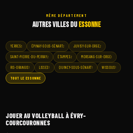
MÊME DÉPARTEMENT
AUTRES VILLES DU
ESSONNE
YERRES
ÉPINAY-SOUS-SÉNART
JUVISY-SUR-ORGE
3
2
2
SAINT-PIERRE-DU-PERRAY
ÉTAMPES
MORSANG-SUR-ORGE
2
2
1
RIS-ORANGIS
LISSES
QUINCY-SOUS-SÉNART
WISSOUS
1
1
1
1
TOUT LE ESSONNE
JOUER AU VOLLEYBALL À ÉVRY-
COURCOURONNES